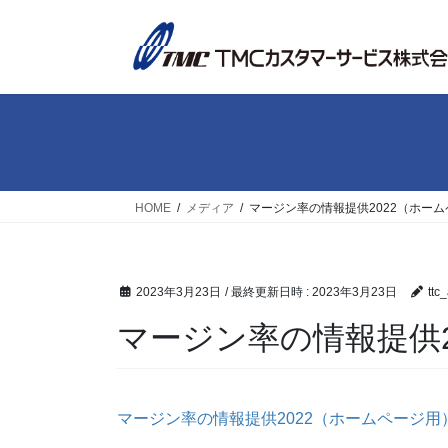
コ
ナ
ン
ビ
テ
ゲ
ン
ー
ツ
シ
へ
ョ
ス
ン
キ
に
ッ
移
HOME
メディア
マージン率の情報提供2022（ホー
プ
動
2023年3月23日
/ 最終更新日時 :
2023年3月23日
ttc
マージン率の情報提供2
マージン率の情報提供2022（ホームページ用