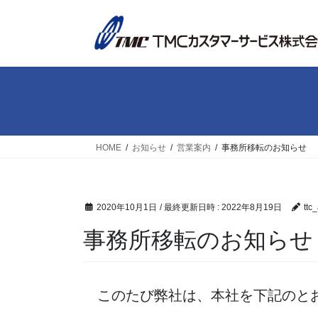
コ
ナ
ン
ビ
テ
ゲ
ン
ー
ツ
シ
へ
ョ
ス
ン
キ
に
ッ
移
HOME
お知らせ
営業案内
事務所移転のお知らせ
プ
動
2020年10月1日
/ 最終更新日時 :
2022年8月19日
ttc
事務所移転のお知らせ
このたび弊社は、本社を下記のとお