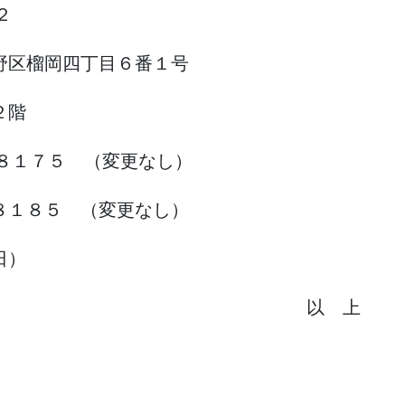
２
岡四丁目６番１号
階
）８１７５ （変更なし）
８１８５ （変更なし）
日）
以 上