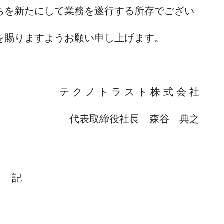
を新たにして業務を遂行する所存でござい
を賜りますようお願い申し上げます。
テ ク ノ ト ラ ス ト 株 式 会 社
締役社長 森谷 典之
記