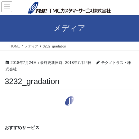
コ
ナ
ン
ビ
テ
ゲ
ン
ー
メディア
ツ
シ
へ
ョ
ス
ン
HOME
メディア
3232_gradation
キ
に
ッ
移
プ
動
2018年7月24日
/ 最終更新日時 :
2018年7月24日
テクノトラスト株
式会社
3232_gradation
おすすめサービス