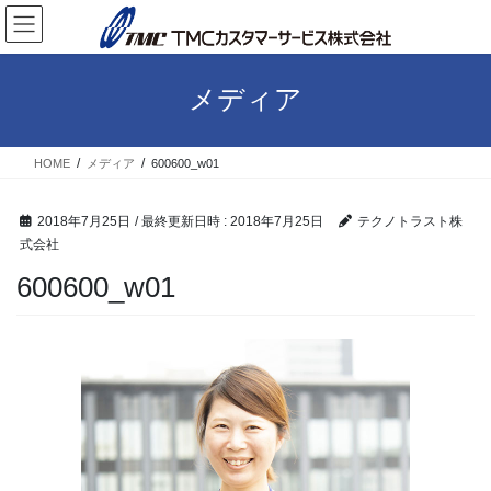
コ
ナ
ン
ビ
テ
ゲ
ン
ー
メディア
ツ
シ
へ
ョ
ス
ン
HOME
メディア
600600_w01
キ
に
ッ
移
プ
動
2018年7月25日
/ 最終更新日時 :
2018年7月25日
テクノトラスト株
式会社
600600_w01