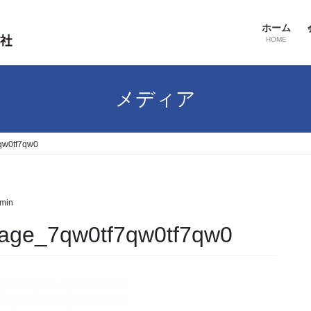
ホーム
HOME
メディア
qw0tf7qw0
dmin
age_7qw0tf7qw0tf7qw0