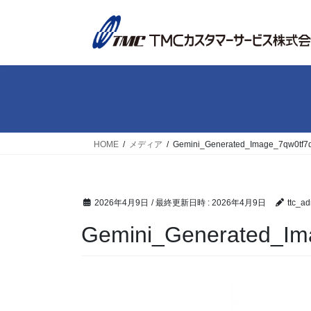
コ
ナ
ン
ビ
テ
ゲ
ン
ー
ツ
シ
へ
ョ
ス
ン
キ
に
ッ
移
HOME
メディア
Gemini_Generated_Image_7qw0tf7
プ
動
2026年4月9日
/ 最終更新日時 :
2026年4月9日
ttc_a
Gemini_Generated_Im