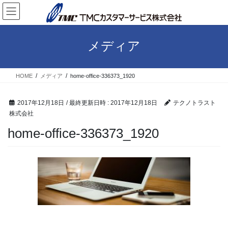
コ
ナ
ン
ビ
テ
ゲ
ン
ー
メディア
ツ
シ
へ
ョ
ス
ン
HOME
メディア
home-office-336373_1920
キ
に
ッ
移
プ
動
2017年12月18日
/ 最終更新日時 :
2017年12月18日
テクノトラスト
株式会社
home-office-336373_1920