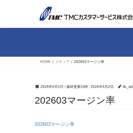
コ
ナ
ン
ビ
テ
ゲ
ン
ー
ツ
シ
へ
ョ
ス
ン
キ
に
ッ
移
HOME
メディア
202603マージン率
プ
動
2026年4月2日
/ 最終更新日時 :
2026年4月2日
ttc_a
202603マージン率
202603マージン率